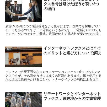
解説
クス番号は避けたほうが良い2つ
の理由
最近050が頭につく電話番号をよく見かけます。企業でも採用してい
るころもあるのですが、IP電話というものです。IP電話といわれても
ピンとこないのですが、普通に電話が使えて通話料が安いのでお得感
から普及しています。しかし回線品質の問題と信用の...
インターネットファクスとは？そ
解説
のメリットと選び方について解説
ビジネスで必要不可欠なコミュニケーションツールの1つであるファ
クスですが、その送信方法には多くの問題があります。紙を使用する
ため環境に負荷をかけることや、トナーやインクの消耗によるコスト
がかかること、送信した書類の管理や保管に手間がかかる...
リモートワークとインターネット
解説
ファクス：遠隔地からの文書管理