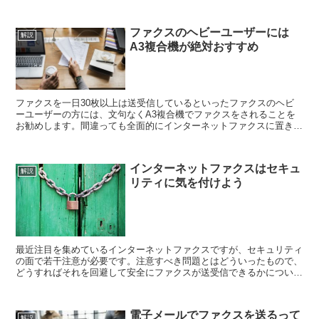
ファクスのヘビーユーザーには
解説
A3複合機が絶対おすすめ
ファクスを一日30枚以上は送受信しているといったファクスのヘビ
ーユーザーの方には、文句なくA3複合機でファクスをされることを
お勧めします。間違っても全面的にインターネットファクスに置き換
えないほうが良いです。 ファクスのヘビーユーザーとは...
インターネットファクスはセキュ
解説
リティに気を付けよう
最近注目を集めているインターネットファクスですが、セキュリティ
の面で若干注意が必要です。注意すべき問題とはどういったもので、
どうすればそれを回避して安全にファクスが送受信できるかについて
解説します。 ファクスは安全な通信経路 ファクスは...
電子メールでファクスを送るって
解説