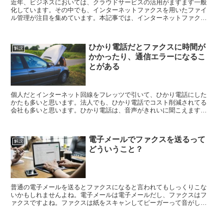
近年、ビジネスにおいては、クラウドサービスの活用がますます一般
化しています。その中でも、インターネットファクスを用いたファイ
ル管理が注目を集めています。本記事では、インターネットファクス
を利用することで、ビジネスのファイル管理を効率化する...
ひかり電話だとファクスに時間が
解説
かかったり、通信エラーになるこ
とがある
個人だとインターネット回線をフレッツで引いて、ひかり電話にした
かたも多いと思います。法人でも、ひかり電話でコスト削減されてる
会社も多いと思います。ひかり電話は、音声がきれいに聞こえます
が、ファクスを使うときには問題が起こることが多いです。 ...
電子メールでファクスを送るって
解説
どういうこと？
普通の電子メールを送るとファクスになると言われてもしっくりこな
いかもしれませんよね。電子メールは電子メールだし、ファクスはフ
ァクスですよね。ファクスは紙をスキャンしてピーガーって音がして
電話回線で送れるものですよね。 電子メールをゲートウ...